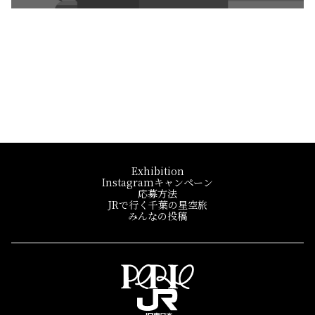
こちらは検証用のWordPressです。
仕様の確認、再現可能かどうかなどを主な目的としていま
す。
一覧へ戻る
アーカイブ
Exhibition
Instagramキャンペーン
応募方法
JRで行く千葉の星空旅
みんなの投稿